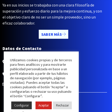
Ya en sus inicios se trabajaba con una clara filosofía de
superación y esfuerzo diario para la mejora continua, y con
el objetivo claro de no ser un simple proveedor, sino un
eficaz colaborador.
SABER MÁS
Datos de Contacto
Rúa Do Xuncal, 6, 10,
Utilizamos cookies propias y de terceros
36212 Vigo, Pontevedra
para fines analíticos y para mostrarte
publicidad personalizada en base a un
perfil elaborado a partir de tus hábitos
Tlf. +34 986 24 25 02
de navegación (por ejemplo, páginas
visitadas). Puedes aceptar todas las
administracion@electronavia.com
cookies pulsando el botón “Aceptar” o
configurarlas o rechazar su uso pulsando
el botón “Configurar”..
© 2022
ELECTRONAVIA
.
Configurar
Aceptar
Rechazar
Aviso Legal
|
Política De Privacidad
|
Cookies