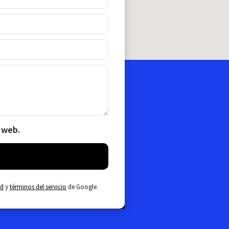
 web.
ad
y
términos del servicio
de Google.