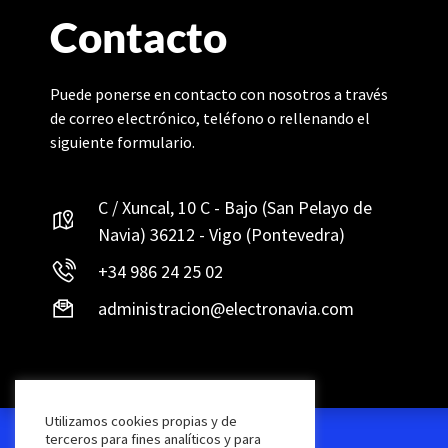
Contacto
Puede ponerse en contacto con nosotros a través
de correo electrónico, teléfono o rellenando el
siguiente formulario.
C / Xuncal, 10 C - Bajo (San Pelayo de
Navia) 36212 - Vigo (Pontevedra)
+34 986 24 25 02
administracion@electronavia.com
Utilizamos cookies propias y de
terceros para fines analíticos y para