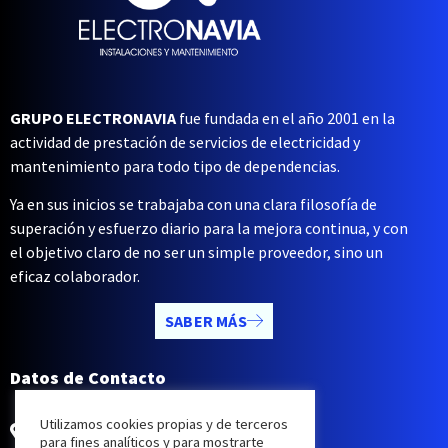
GRUPO ELECTRONAVIA
fue fundada en el año 2001 en la
actividad de prestación de servicios de electricidad y
mantenimiento para todo tipo de dependencias.
Ya en sus inicios se trabajaba con una clara filosofía de
superación y esfuerzo diario para la mejora continua, y con
el objetivo claro de no ser un simple proveedor, sino un
eficaz colaborador.
SABER MÁS
Datos de Contacto
Rúa Do Xuncal, 6, 10,
Utilizamos cookies propias y de terceros
36212 Vigo, Pontevedra
para fines analíticos y para mostrarte